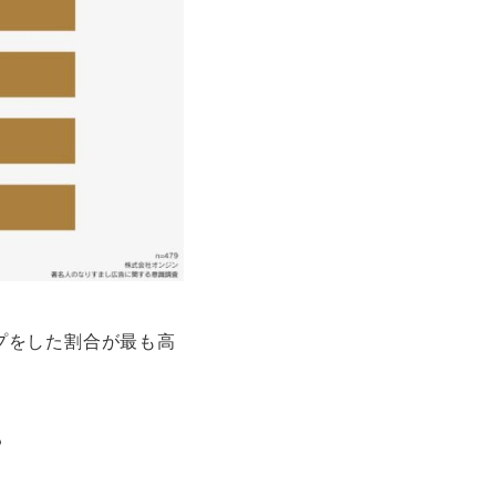
プをした割合が最も高
？