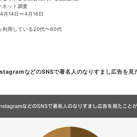
ーネット調査
4月14日〜4月16日
を利用している20代〜60代
okやInstagramなどのSNSで著名人のなりすまし広告