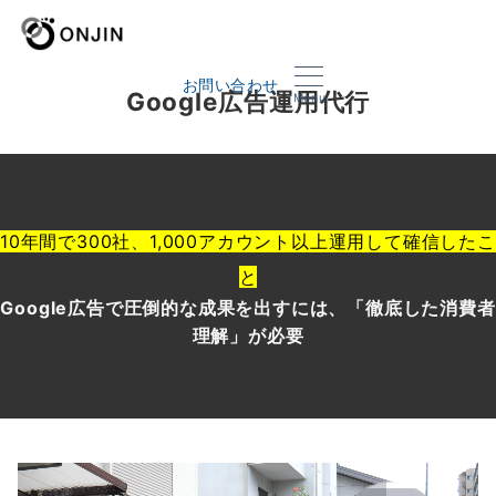
お問い合わせ
Google広告運用代行
Menu
10年間で300社、1,000アカウント以上運用して確信したこ
と
Google広告で圧倒的な成果を出すに
は
、「徹底した消費者
理解」が必要