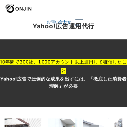
お問い合わせ
Yahoo!広告運用代行
Menu
10年間で300社、1,000アカウント以上運用して確信したこ
と
Yahoo!広告で圧倒的な成果を出すに
は
、「徹底した消費者
理解」が必要